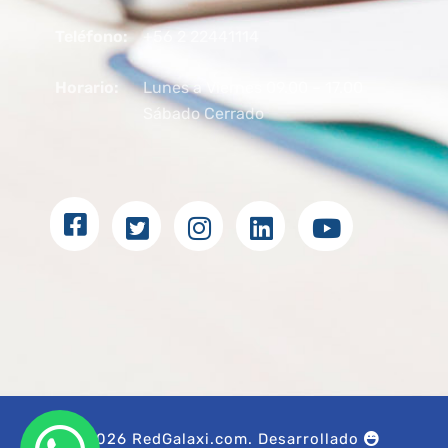
Teléfono:
+56 2 22441114
Horario:
Lunes a Viernes 09.00 – 17.00
Sábado Cerrado
© 2026 RedGalaxi.com. Desarrollado