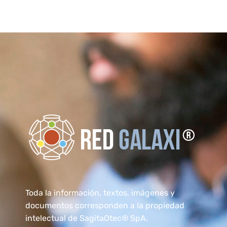
RedGalaxi®
Formación Elearning para transformarse en un Especialista
Toda la información, textos, imágenes y
documentos corresponden a la propiedad
intelectual de SagitaOtec® SpA.