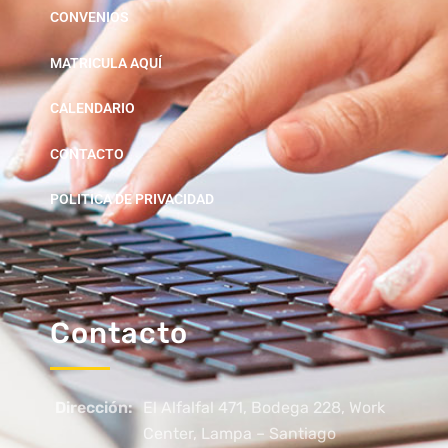
CONVENIOS
MATRICULA AQUÍ
CALENDARIO
CONTACTO
POLITICA DE PRIVACIDAD
Contacto
Dirección:
El Alfalfal 471, Bodega 228, Work
Center, Lampa – Santiago