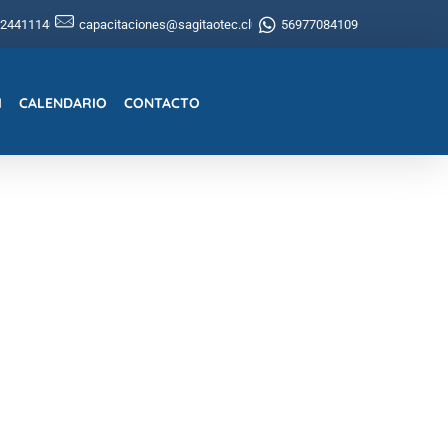
22441114
capacitaciones@sagitaotec.cl
56977084109
I
CALENDARIO
CONTACTO