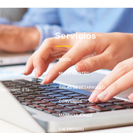
Servicios
INICIO
NUESTRA OTEC
ÁREAS DE DESARROLLO
esponden a la
CONVENIOS
MATRICULA AQUÍ
CALENDARIO