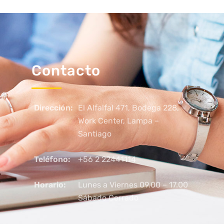
Contacto
Dirección:
El Alfalfal 471, Bodega 228,
Work Center, Lampa –
Santiago
Teléfono:
+56 2 22441114
Horario:
Lunes a Viernes 09.00 – 17.00
Sábado Cerrado