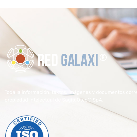
RedGalaxi®
Formación Elearning para transformarse en un Especialista
Toda la información, textos, imágenes y documentos corr
propiedad intelectual de SagitaOtec® SpA.