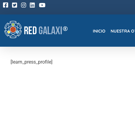
Home
Profile
INICIO
NUESTRA O
RedGalaxi®
Formación Elearning para transformarse en un Especialista
[learn_press_profile]