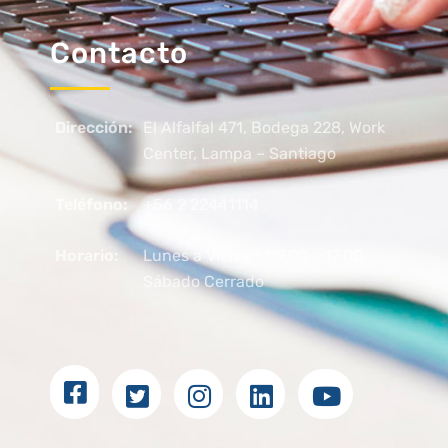
Contacto
Dirección:
El Alfalfal 471, Bodega 228, Work
Center, Lampa – Santiago
Teléfono:
+56 2 22441114
Horario:
Lunes a Viernes 09.00 – 17.00
Sábado Cerrado