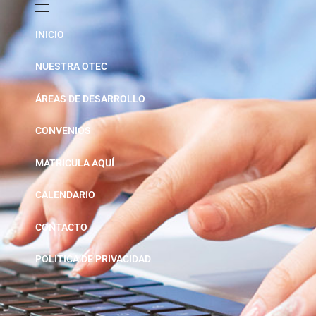
INICIO
NUESTRA OTEC
ÁREAS DE DESARROLLO
CONVENIOS
MATRICULA AQUÍ
CALENDARIO
CONTACTO
POLITICA DE PRIVACIDAD