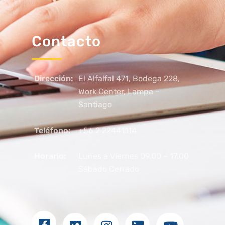
Contacto
Dirección:
El Alfalfal 471, Bodega 228,
Work Center, Lampa –
Santiago
Teléfono:
+56 2 22441114
Horario:
Lunes a Viernes 09.00 – 17.00
Sábado Cerrado