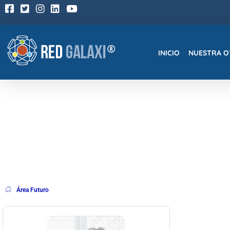
Home
Área Futuro
INICIO
NUESTRA O
RedGalaxi®
Formación Elearning para transformarse en un Especialista
Área Futuro