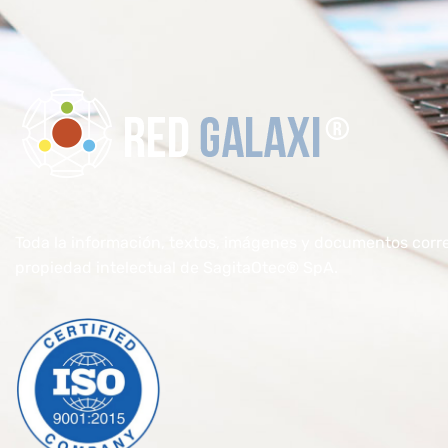
RedGalaxi®
Formación Elearning para transformarse en un Especialista
Toda la información, textos, imágenes y documentos corr
propiedad intelectual de SagitaOtec® SpA.