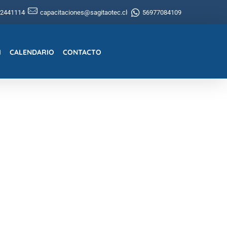
22441114
capacitaciones@sagitaotec.cl
56977084109
I
CALENDARIO
CONTACTO