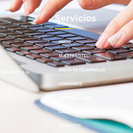
Servicios
INICIO
NUESTRA OTEC
ÁREAS DE DESARROLLO
esponden a la
CONVENIOS
MATRICULA AQUÍ
CALENDARIO
CONTACTO