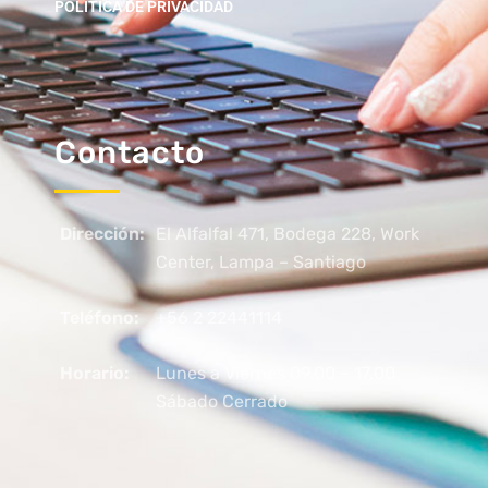
POLITICA DE PRIVACIDAD
Contacto
Dirección:
El Alfalfal 471, Bodega 228, Work
Center, Lampa – Santiago
Teléfono:
+56 2 22441114
Horario:
Lunes a Viernes 09.00 – 17.00
Sábado Cerrado