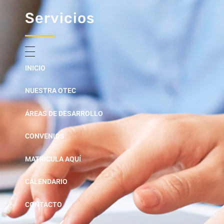
Servicios
INICIO
NUESTRA OTEC
ÁREAS DE DESARROLLO
CONVENIOS
MATRICULA AQUÍ
CALENDARIO
CONTACTO