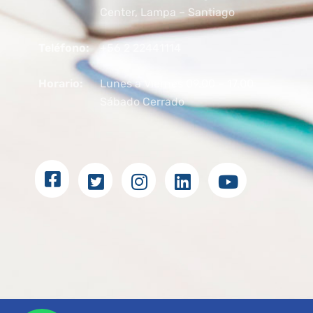
Center, Lampa – Santiago
Teléfono:
+56 2 22441114
Horario:
Lunes a Viernes 09.00 – 17.00
Sábado Cerrado