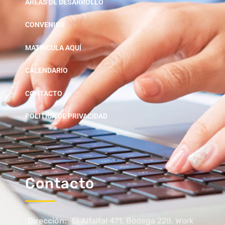
ÁREAS DE DESARROLLO
CONVENIOS
MATRICULA AQUÍ
CALENDARIO
CONTACTO
POLITICA DE PRIVACIDAD
Contacto
Dirección:
El Alfalfal 471, Bodega 228, Work